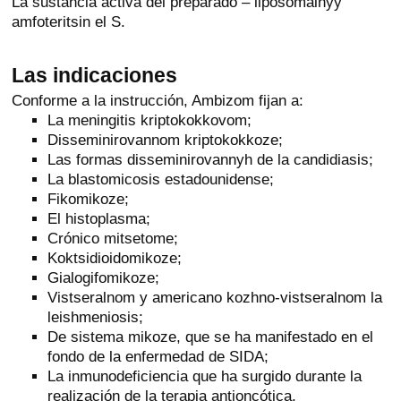
La sustancia activa del preparado – liposomalnyy
amfoteritsin el S.
Las indicaciones
Conforme a la instrucción, Ambizom fijan a:
La meningitis kriptokokkovom;
Disseminirovannom kriptokokkoze;
Las formas disseminirovannyh de la candidiasis;
La blastomicosis estadounidense;
Fikomikoze;
El histoplasma;
Crónico mitsetome;
Koktsidioidomikoze;
Gialogifomikoze;
Vistseralnom y americano kozhno-vistseralnom la
leishmeniosis;
De sistema mikoze, que se ha manifestado en el
fondo de la enfermedad de SIDA;
La inmunodeficiencia que ha surgido durante la
realización de la terapia antioncótica.