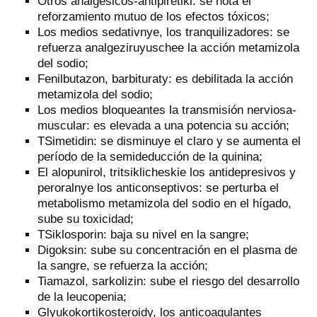
Otros analgésicos-antipiretiki: se nota el
reforzamiento mutuo de los efectos tóxicos;
Los medios sedativnye, los tranquilizadores: se
refuerza analgeziruyuschee la acción metamizola
del sodio;
Fenilbutazon, barbituraty: es debilitada la acción
metamizola del sodio;
Los medios bloqueantes la transmisión nerviosa-
muscular: es elevada a una potencia su acción;
TSimetidin: se disminuye el claro y se aumenta el
período de la semideducción de la quinina;
El alopunirol, tritsiklicheskie los antidepresivos y
peroralnye los anticonseptivos: se perturba el
metabolismo metamizola del sodio en el hígado,
sube su toxicidad;
TSiklosporin: baja su nivel en la sangre;
Digoksin: sube su concentración en el plasma de
la sangre, se refuerza la acción;
Tiamazol, sarkolizin: sube el riesgo del desarrollo
de la leucopenia;
Glyukokortikosteroidy, los anticoagulantes