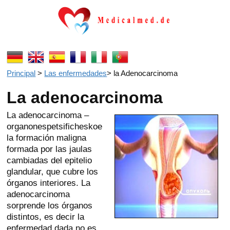
Principal
>
Las enfermedades
>
la Adenocarcinoma
La adenocarcinoma
La adenocarcinoma –
organonespetsificheskoe
la formación maligna
formada por las jaulas
cambiadas del epitelio
glandular, que cubre los
órganos interiores. La
adenocarcinoma
sorprende los órganos
distintos, es decir la
enfermedad dada no es